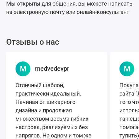
Мы открыты для общения, вы можете написать
на электронную почту или онлайн-консультант
Отзывы о нас
M
М
medvedevpr
Отличный шаблон,
Покупа
практически идеальный.
сайта 
Начиная от шикарного
того чт
дизайна и продолжая
исполь
множеством весьма гибких
так ещ
настроек, реализуемых без
помога
напрягов. На одном и том же
тупить)