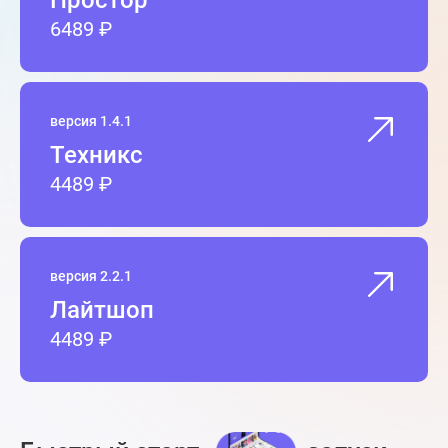
Простор
6489 ₽
версия 1.4.1
Техникс
4489 ₽
версия 2.2.1
Лайтшоп
4489 ₽